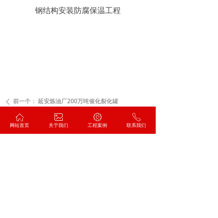
钢结构安装防腐保温工程
工程覆盖
联系我们
前一个：
延安炼油厂200万吨催化裂化罐
ꄴ
ꀇ
ꂈ
ꂉ
ꂅ
后一个：
陕西延炼杨庄河炼化工程42单元
网站首页
关于我们
工程案例
联系我们
ꄲ
服务热线
130 8387 4620
地址：安阳市文峰区惠苑街网通小区9号楼2单元6层