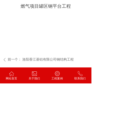
燃气项目罐区钢平台工程
工程覆盖
联系我们
前一个：
洛阳香江基铝有限公司钢结构工程
ꄴ
后一个：
ꀇ
新疆乌鲁木齐神华68万吨/年煤基新材料项
ꂈ
ꂉ
ꂅ
ꄲ
网站首页
关于我们
工程案例
联系我们
目管廊钢结构工程
服务热线
130 8387 4620
地址：安阳市文峰区惠苑街网通小区9号楼2单元6层